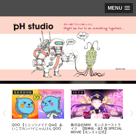
MENU
最新更新情報
3ＤＣＧ
3
ラ
QOO 【ミニッツメイド Qoo】 あ
株式会社MIXI モンスターストラ
株式
ラ
いこでカンパイじゃんけん QOO
イク 【獣神化・改】桜 SPECIAL
イ
MOVIE【モンスト公式】
ト 
式