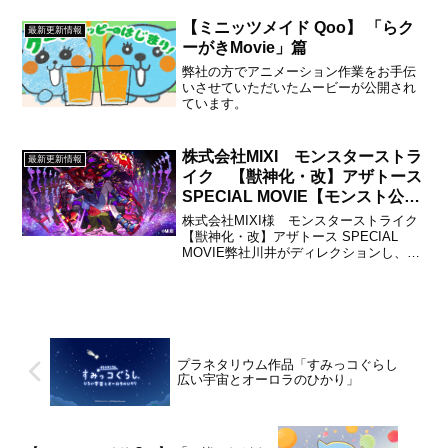
本 森﨑洸貴キャラクターデザイン 田
中美妃アニメーションディレクター リ
【ミニッツメイド Qoo】 「らク
最新更新情報
ンダ・ビューハーガ...
ーがきMovie」篇
弊社の方でアニメーション作業をお手伝
いさせていただいたムービーが公開され
ています。
株式会社MIXI モンスターストラ
最新更新情報
イク 【獣神化・改】アザトース
SPECIAL MOVIE【モンスト公
式】
株式会社MIXI様 モンスターストライク
【獣神化・改】アザトース SPECIAL
MOVIE弊社川井がディレクションし、ア
ニメーション制作させていただきまし
た。ムービーが以下で公開されていま
す。
プラネタリウム作品「すみっコぐらし
広い宇宙とオーロラのひかり」