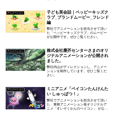
映されます。・イェーナ フルドーム フェ
スティバル【ドイツ】・フルドーム フェ
スティバル ブルノ【チェコ】
子ども英会話｜ペッピーキッズク
アニメーション
ラブ_ブランドムービー_フレンド
編
弊社でアニメーションを担当させて頂い
た「ペッピーキッズクラブ」のムービー
が公開中です。ぜひご覧ください。
株式会社塵芥センターさまのオリ
アニメーション
ジナルアニメーションが公開され
ました。
弊社内山がディレクションし、アニメー
ションを制作しています。ぜひご覧くだ
さい。
ミニアニメ「ペイコンたんけんた
アニメーション
い しゅっぱつ！」
弊社でアニメーションを担当させて頂い
た、東映アニメーション発オリジナルア
ニメ「すいぞくかんのペイコン」 が公開
中です。【スタッフ】 監督 武市直子 脚